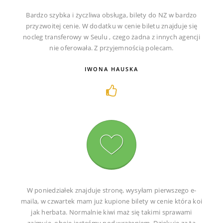
Bardzo szybka i życzliwa obsługa, bilety do NZ w bardzo
przyzwoitej cenie. W dodatku w cenie biletu znajduje się
nocleg transferowy w Seulu , czego żadna z innych agencji
nie oferowała. Z przyjemnością polecam.
IWONA HAUSKA
W poniedziałek znajduje stronę, wysyłam pierwszego e-
maila, w czwartek mam już kupione bilety w cenie która koi
jak herbata. Normalnie kiwi maż się takimi sprawami
zajmuje, oboje jesteśmy pod wrażeniem. Dziękuje za tą