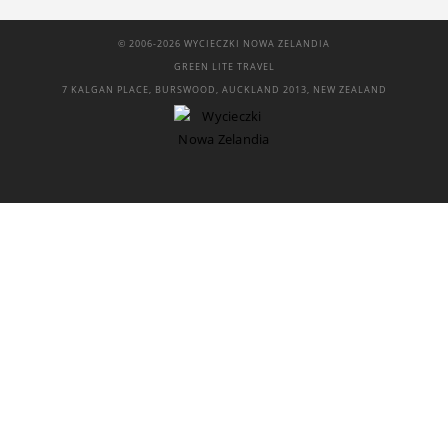
© 2006-2026 WYCIECZKI NOWA ZELANDIA
GREEN LITE TRAVEL
7 KALGAN PLACE, BURSWOOD, AUCKLAND 2013, NEW ZEALAND