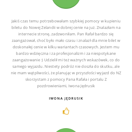
Jakiś czas temu potrzebowałam szybkiej pomocy w kupieniu
biletu do Nowej Zelandii w dobrej cenie na już. Znalazłam na
internecie stronę, zadzwoniłam. Pan Rafał bardzo się
zaangażował, choć było mało czasu i znalazł dla mnie bilet w
doskonałej cenie w kilku wariantach czasowych. Jestem mu
bardzo wdzięczna i za profesjonalizm i za niespotykane
zaangażowanie :) Udzielił mi też ważnych wskazówek, co do
samego wyjazdu. Niestety podróż nie doszła do skutku, ale
nie mam wątpliwości, że planując w przyszłości wyjazd do NZ
skorzystam z pomocy Pana Rafała i portalu Z
pozdrowieniami, Iwona Jędrusik
IWONA JĘDRUSIK