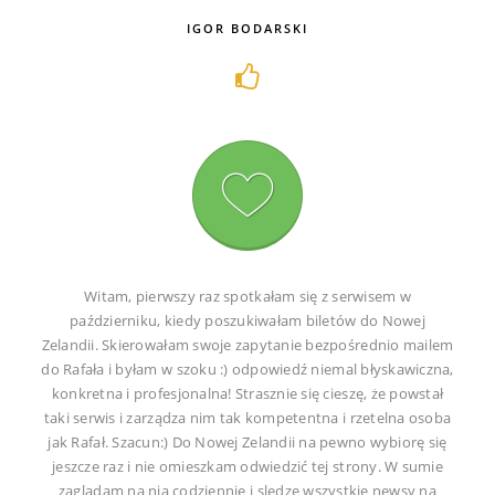
IGOR BODARSKI
Witam, pierwszy raz spotkałam się z serwisem w
październiku, kiedy poszukiwałam biletów do Nowej
Zelandii. Skierowałam swoje zapytanie bezpośrednio mailem
do Rafała i byłam w szoku :) odpowiedź niemal błyskawiczna,
konkretna i profesjonalna! Strasznie się cieszę, że powstał
taki serwis i zarządza nim tak kompetentna i rzetelna osoba
jak Rafał. Szacun:) Do Nowej Zelandii na pewno wybiorę się
jeszcze raz i nie omieszkam odwiedzić tej strony. W sumie
zaglądam na nią codziennie i sledzę wszystkie newsy na