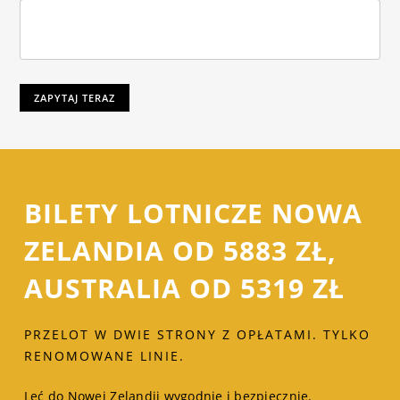
ZAPYTAJ TERAZ
BILETY LOTNICZE NOWA
ZELANDIA OD 5883 ZŁ,
AUSTRALIA OD 5319 ZŁ
PRZELOT W DWIE STRONY Z OPŁATAMI. TYLKO
RENOMOWANE LINIE.
Leć do Nowej Zelandii wygodnie i bezpiecznie.