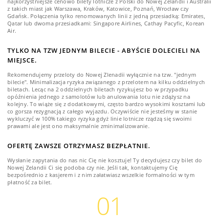
najkorzystniejsze cenowo bilety lotnicze z Polski do Nowej Zelandii i Australii
z takich miast jak Warszawa, Kraków, Katowice, Poznań, Wrocław czy
Gdańsk. Połączenia tylko renomowanych linii z jedną przesiadką: Emirates,
Qatar lub dwoma przesiadkami: Singapore Airlines, Cathay Pacyfic, Korean
Air.
TYLKO NA TZW JEDNYM BILECIE - ABYŚCIE DOLECIELI NA
MIEJSCE.
Rekomendujemy przeloty do Nowej Zlenadii wyłącznie na tzw. "jednym
bilecie". Minimalizacja ryzyka związanego z przelotem na kilku oddzielnych
biletach. Lecąc na 2 oddzielnych biletach ryzykujesz bo w przypadku
opóźnienia jednego z samolotów lub anulowania lotu nie zdążysz na
kolejny. To wiąże się z dodatkowymi, często bardzo wysokimi kosztami lub
co gorsza rezygnacją z całego wyjazdu. Oczywiście nie jesteśmy w stanie
wykluczyć w 100% takiego ryzyka gdyż linie lotnicze rządzą się swoimi
prawami ale jest ono maksymalnie zminimalizowanie.
OFERTĘ ZAWSZE OTRZYMASZ BEZPŁATNIE.
Wysłanie zapytania do nas nic Cię nie kosztuje! Ty decydujesz czy bilet do
Nowej Zelandii Ci się podoba czy nie. Jeśli tak, kontaktujemy Cię
bezpośrednio z kasjerem i z nim załatwiasz wszelkie formalności w tym
płatność za bilet.
01