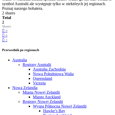
symbol Australii ale występuje tylko w niektórych jej regionach.
Poznaj naszego bohatera.
2 shares
Total
2
Shares
0
0
2
Przewodnik po regionach
Australia
Regiony Australii
Australia Zachodnia
Nowa Południowa Walia
Queensland
Victoria
Nowa Zelandia
Miasta Nowej Zelandii
Miasto Auckland
Regiony Nowej Zelandii
Wyspa Północna Nowej Zelandii
Hawke’s Bay